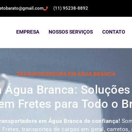
retobarato@gmail.com
(11) 95238-8892
EMPRESA
NOSSOS SERVIÇOS
CONTATO
TRANSPORTADORA EM ÁGUA BRANCA
 Água Branca: Soluções
em Fretes para Todo o Br
ransportadora em Água Branca de confiança!
Som
: Fretes, transportes de cargas em geral, carretos