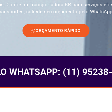
as. Confie na Transportadora BR para serviços ef
transportes, solicite seu orçamento pelo WhatsApp
ORÇAMENTO RÁPIDO
 WHATSAPP: (11) 95238