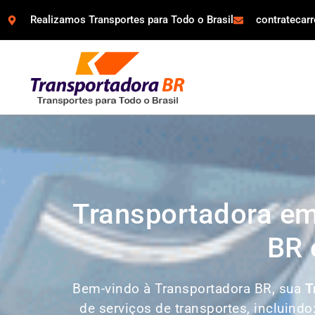
Realizamos Transportes para Todo o Brasil
contratecar
Transportadora em
BR 
Bem-vindo à Transportadora BR, sua
T
de serviços de transportes, incluindo