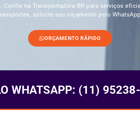
s. Confie na Transportadora BR para serviços efic
transportes, solicite seu orçamento pelo WhatsApp
ORÇAMENTO RÁPIDO
 WHATSAPP: (11) 95238