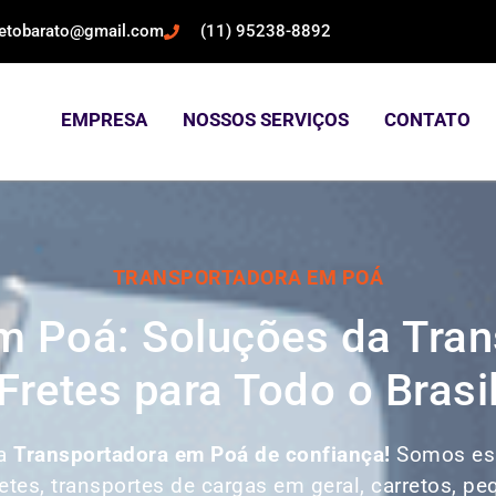
retobarato@gmail.com
(11) 95238-8892
EMPRESA
NOSSOS SERVIÇOS
CONTATO
TRANSPORTADORA EM POÁ
m Poá: Soluções da Tra
Fretes para Todo o Brasi
ua
Transportadora em Poá de confiança!
Somos es
retes, transportes de cargas em geral, carretos, p