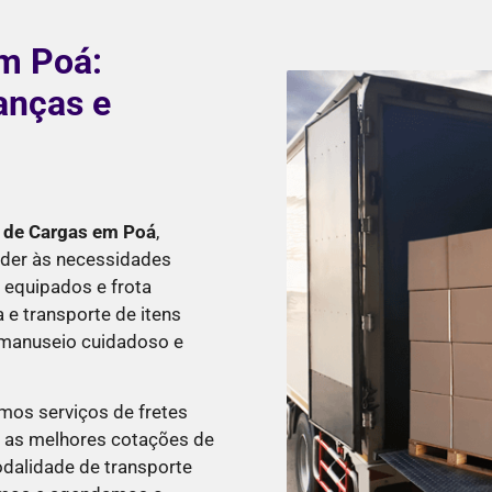
m Poá:
anças e
 de Cargas em Poá
,
der às necessidades
 equipados e frota
 e transporte de itens
m manuseio cuidadoso e
emos serviços de fretes
r as melhores cotações de
odalidade de transporte