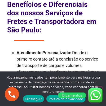
Benefícios e Diferenciais
dos nossos Serviços de
Fretes e Transportadora em
São Paulo:
Atendimento Personalizado:
Desde o
primeiro contato até a conclusão do serviço
de transporte de cargas e volumes,
oferecemos um atendimento personalizado
Nós armazenamos dados temporariamente para melhorar a sua
e dedicado.
experiência de navegação e recomendar conteúdo de seu
Transparência nos Orçamentos:
Nossos
interesse. Ao utilizar nossos serviços, você concorda com tal
orçamentos são detalhados e
monitoramento.
Orçamentos
transparentes, garantindo que não haja
Prosseguir
Política de privacidade
surpresas desagradáveis ao longo do