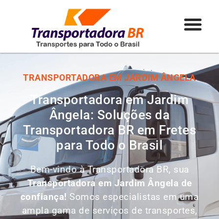
TRANSPORTADORA EM JARDIM ÂNGELA
Transportadora em Jardim
Ângela: Soluções da
Transportadora BR em Fretes
para Todo o Brasil
Bem-vindo à Transportadora BR, sua
Transportadora em Jardim Ângela de
confiança!
Somos especialistas em uma
ampla gama de serviços de transportes,