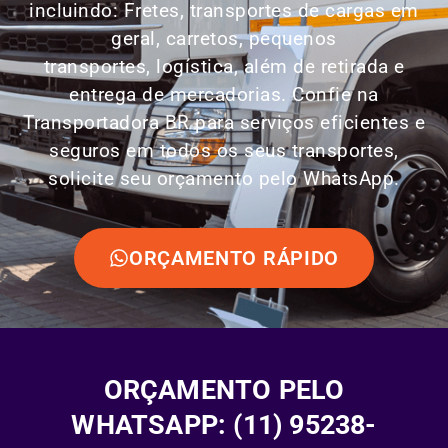
incluindo: Fretes, transportes de cargas em
geral, carretos, pequenos
transportes,
logística
, além de retirada e
entrega de mercadorias. Confie na
Transportadora BR para serviços eficientes e
seguros em todos os seus transportes,
solicite seu orçamento pelo WhatsApp.
ORÇAMENTO RÁPIDO
ORÇAMENTO PELO
WHATSAPP: (11) 95238-