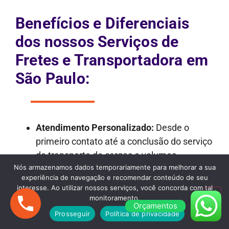
Benefícios e Diferenciais
dos nossos Serviços de
Fretes e Transportadora em
São Paulo:
Atendimento Personalizado:
Desde o
primeiro contato até a conclusão do serviço
de transporte de cargas e volumes,
Nós armazenamos dados temporariamente para melhorar a sua
oferecemos um atendimento personalizado
experiência de navegação e recomendar conteúdo de seu
e dedicado.
interesse. Ao utilizar nossos serviços, você concorda com tal
Transparência nos Orçamentos:
Nossos
monitoramento.
Orçamentos
orçamentos são detalhados e
Prosseguir
Política de privacidade
transparentes, garantindo que não haja