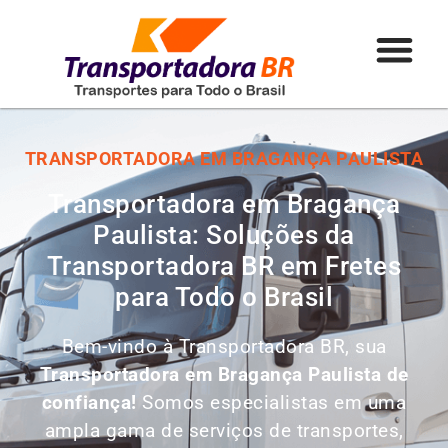
TRANSPORTADORA EM BRAGANÇA PAULISTA
Transportadora em Bragança
Paulista: Soluções da
Transportadora BR em Fretes
para Todo o Brasil
Bem-vindo à Transportadora BR, sua
Transportadora em Bragança Paulista de
confiança!
Somos especialistas em uma
ampla gama de serviços de transportes,