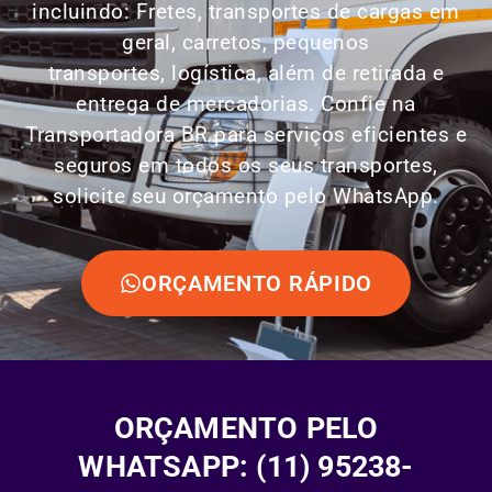
incluindo: Fretes, transportes de cargas em
geral, carretos, pequenos
transportes,
logística
, além de retirada e
entrega de mercadorias. Confie na
Transportadora BR para serviços eficientes e
seguros em todos os seus transportes,
solicite seu orçamento pelo WhatsApp.
ORÇAMENTO RÁPIDO
ORÇAMENTO PELO
WHATSAPP: (11) 95238-