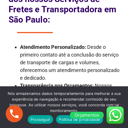
Fretes e Transportadora em
São Paulo:
Atendimento Personalizado:
Desde o
primeiro contato até a conclusão do serviço
de transporte de cargas e volumes,
oferecemos um atendimento personalizado
e dedicado.
Transparência nos Orçamentos:
Nossos
orçamentos são detalhados e
Nós armazenamos dados temporariamente para melhorar a sua
experiência de navegação e recomendar conteúdo de seu
transparentes, garantindo que não haja
interesse. Ao utilizar nossos serviços, você concorda com tal
surpresas desagradáveis ao longo do
monitoramento.
Orçamentos
processo.
Prosseguir
Política de privacidade
Frota Versátil:
Dispomos de uma frota