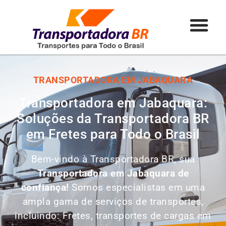
TRANSPORTADORA EM JABAQUARA
Transportadora em Jabaquara:
Soluções da Transportadora BR
em Fretes para Todo o Brasil
Bem-vindo à Transportadora BR, sua
Transportadora em Jabaquara de
confiança!
Somos especialistas em uma
ampla gama de serviços de transportes,
incluindo: Fretes, transportes de cargas em