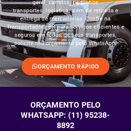
geral, carretos, pequenos
transportes,
logística
, além de retirada e
entrega de mercadorias. Confie na
Transportadora BR para serviços eficientes e
seguros em todos os seus transportes,
solicite seu orçamento pelo WhatsApp.
ORÇAMENTO RÁPIDO
ORÇAMENTO PELO
WHATSAPP: (11) 95238-
8892