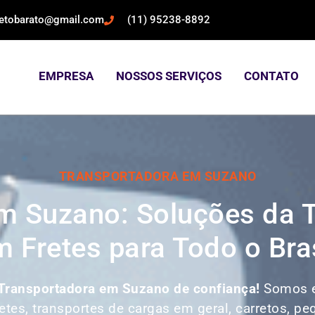
retobarato@gmail.com
(11) 95238-8892
EMPRESA
NOSSOS SERVIÇOS
CONTATO
TRANSPORTADORA EM SUZANO
m Suzano: Soluções da 
 Fretes para Todo o Bra
Transportadora em Suzano de confiança!
Somos e
retes, transportes de cargas em geral, carretos, p