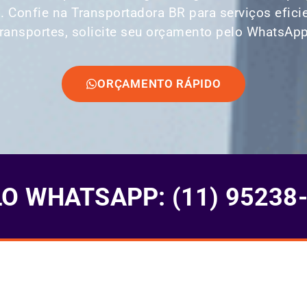
s. Confie na Transportadora BR para serviços efic
transportes, solicite seu orçamento pelo WhatsApp
ORÇAMENTO RÁPIDO
 WHATSAPP: (11) 95238