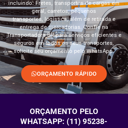
incluindo: Fretes, transportes de cargas em
geral, carretos, pequenos
transportes,
logística
, além de retirada e
entrega de mercadorias. Confie na
Transportadora BR para serviços eficientes e
seguros em todos os seus transportes,
solicite seu orçamento pelo WhatsApp.
ORÇAMENTO RÁPIDO
ORÇAMENTO PELO
WHATSAPP: (11) 95238-