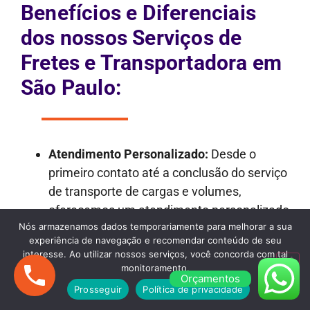
Benefícios e Diferenciais
dos nossos Serviços de
Fretes e Transportadora em
São Paulo:
Atendimento Personalizado:
Desde o
primeiro contato até a conclusão do serviço
de transporte de cargas e volumes,
oferecemos um atendimento personalizado
Nós armazenamos dados temporariamente para melhorar a sua
e dedicado.
experiência de navegação e recomendar conteúdo de seu
Transparência nos Orçamentos:
Nossos
interesse. Ao utilizar nossos serviços, você concorda com tal
orçamentos são detalhados e
monitoramento.
Orçamentos
transparentes, garantindo que não haja
Prosseguir
Política de privacidade
surpresas desagradáveis ao longo do