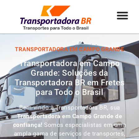
TRANSPORTADORA EM CAMPO GRANDE
Transportadora em Campo
Grande: Soluções da
Transportadora BR em Fretes
para Todo o Brasil
Bem-vindo à Transportadora BR, sua
Transportadora em Campo Grande de
confiança!
Somos especialistas em uma
ampla gama de serviços de transportes,