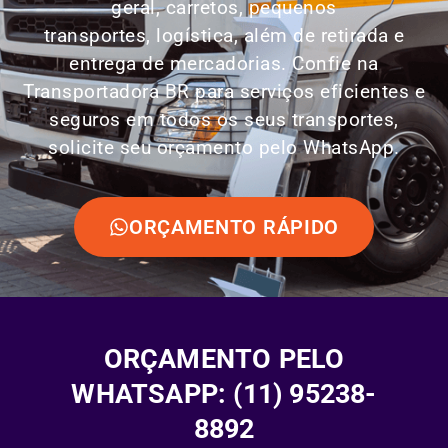
geral, carretos, pequenos
transportes,
logística
, além de retirada e
entrega de mercadorias. Confie na
Transportadora BR para serviços eficientes e
seguros em todos os seus transportes,
solicite seu orçamento pelo WhatsApp.
ORÇAMENTO RÁPIDO
ORÇAMENTO PELO
WHATSAPP: (11) 95238-
8892