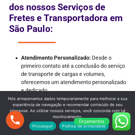
dos nossos Serviços de
Fretes e Transportadora em
São Paulo:
Atendimento Personalizado:
Desde o
primeiro contato até a conclusão do serviço
de transporte de cargas e volumes,
oferecemos um atendimento personalizado
e dedicado.
Transparência nos Orçamentos:
Nossos
Nós armazenamos dados temporariamente para melhorar a sua
experiência de navegação e recomendar conteúdo de seu
orçamentos são detalhados e
interesse. Ao utilizar nossos serviços, você concorda com tal
transparentes, garantindo que não haja
monitoramento.
Orçamentos
surpresas desagradáveis ao longo do
Prosseguir
Política de privacidade
processo.