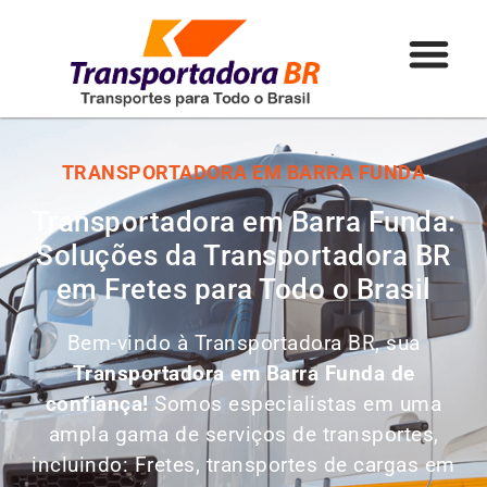
TRANSPORTADORA EM BARRA FUNDA
Transportadora em Barra Funda:
Soluções da Transportadora BR
em Fretes para Todo o Brasil
Bem-vindo à Transportadora BR, sua
Transportadora em Barra Funda de
confiança!
Somos especialistas em uma
ampla gama de serviços de transportes,
incluindo: Fretes, transportes de cargas em