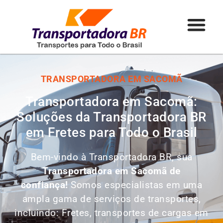
TRANSPORTADORA EM SACOMÃ
Transportadora em Sacomã:
Soluções da Transportadora BR
em Fretes para Todo o Brasil
Bem-vindo à Transportadora BR, sua
Transportadora em Sacomã de
confiança!
Somos especialistas em uma
ampla gama de serviços de transportes,
incluindo: Fretes, transportes de cargas em