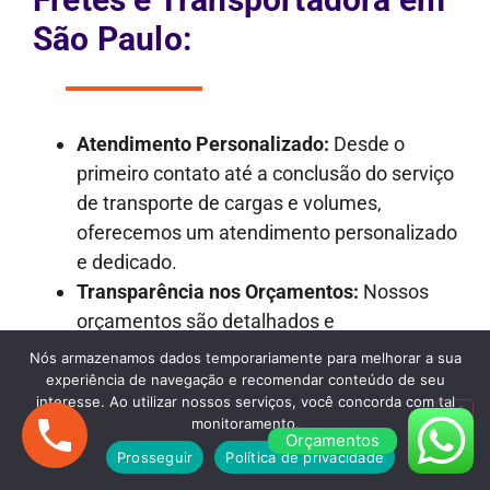
São Paulo:
Atendimento Personalizado:
Desde o
primeiro contato até a conclusão do serviço
de transporte de cargas e volumes,
oferecemos um atendimento personalizado
e dedicado.
Transparência nos Orçamentos:
Nossos
orçamentos são detalhados e
transparentes, garantindo que não haja
Nós armazenamos dados temporariamente para melhorar a sua
surpresas desagradáveis ao longo do
experiência de navegação e recomendar conteúdo de seu
interesse. Ao utilizar nossos serviços, você concorda com tal
processo.
monitoramento.
Frota Versátil:
Dispomos de uma frota
Orçamentos
Prosseguir
Política de privacidade
variada de veículos, incluindo caminhões de