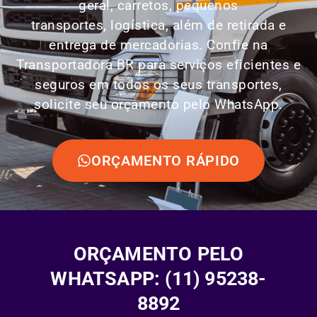
geral, carretos, pequenos
transportes,
logística
, além de retirada e
entrega de mercadorias. Confie na
Transportadora BR para serviços eficientes e
seguros em todos os seus transportes,
solicite seu orçamento pelo WhatsApp.
ORÇAMENTO RÁPIDO
ORÇAMENTO PELO
WHATSAPP: (11) 95238-
8892