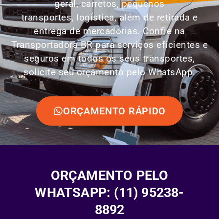
geral, carretos, pequenos
transportes,
logística
, além de retirada e
entrega de mercadorias. Confie na
Transportadora BR para serviços eficientes e
seguros em todos os seus transportes,
solicite seu orçamento pelo WhatsApp.
ORÇAMENTO RÁPIDO
ORÇAMENTO PELO
WHATSAPP: (11) 95238-
8892