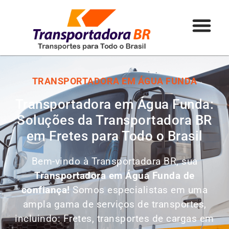
TRANSPORTADORA EM ÁGUA FUNDA
Transportadora em Água Funda:
Soluções da Transportadora BR
em Fretes para Todo o Brasil
Bem-vindo à Transportadora BR, sua
Transportadora em Água Funda de
confiança!
Somos especialistas em uma
ampla gama de serviços de transportes,
incluindo: Fretes, transportes de cargas em