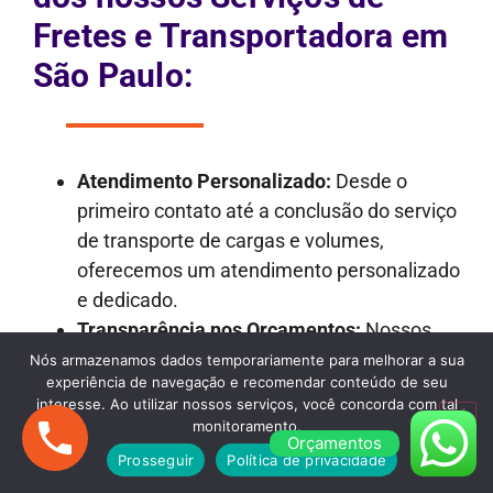
Fretes e Transportadora em
São Paulo:
Atendimento Personalizado:
Desde o
primeiro contato até a conclusão do serviço
de transporte de cargas e volumes,
oferecemos um atendimento personalizado
e dedicado.
Transparência nos Orçamentos:
Nossos
orçamentos são detalhados e
Nós armazenamos dados temporariamente para melhorar a sua
experiência de navegação e recomendar conteúdo de seu
transparentes, garantindo que não haja
interesse. Ao utilizar nossos serviços, você concorda com tal
surpresas desagradáveis ao longo do
monitoramento.
Orçamentos
processo.
Prosseguir
Política de privacidade
Frota Versátil:
Dispomos de uma frota