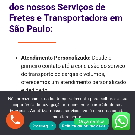
dos nossos Serviços de
Fretes e Transportadora em
São Paulo:
Atendimento Personalizado:
Desde o
primeiro contato até a conclusão do serviço
de transporte de cargas e volumes,
oferecemos um atendimento personalizado
e dedicado.
Transparência nos Orçamentos:
Nossos
Nós armazenamos dados temporariamente para melhorar a sua
experiência de navegação e recomendar conteúdo de seu
orçamentos são detalhados e
interesse. Ao utilizar nossos serviços, você concorda com tal
transparentes, garantindo que não haja
monitoramento.
Orçamentos
surpresas desagradáveis ao longo do
Prosseguir
Política de privacidade
processo.