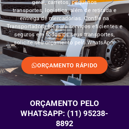
geral, carretos, pequenos
transportes,
logística
, além de retirada e
entrega de mercadorias. Confie na
Transportadora BR para serviços eficientes e
seguros em todos os seus transportes,
solicite seu orçamento pelo WhatsApp.
ORÇAMENTO RÁPIDO
ORÇAMENTO PELO
WHATSAPP: (11) 95238-
8892