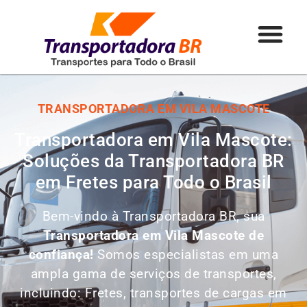
TRANSPORTADORA EM VILA MASCOTE
Transportadora em Vila Mascote:
Soluções da Transportadora BR
em Fretes para Todo o Brasil
Bem-vindo à Transportadora BR, sua
Transportadora em Vila Mascote de
confiança!
Somos especialistas em uma
ampla gama de serviços de transportes,
incluindo: Fretes, transportes de cargas em