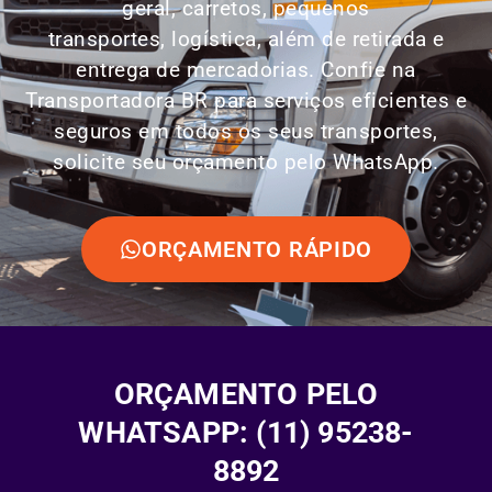
geral, carretos, pequenos
transportes,
logística
, além de retirada e
entrega de mercadorias. Confie na
Transportadora BR para serviços eficientes e
seguros em todos os seus transportes,
solicite seu orçamento pelo WhatsApp.
ORÇAMENTO RÁPIDO
ORÇAMENTO PELO
WHATSAPP: (11) 95238-
8892