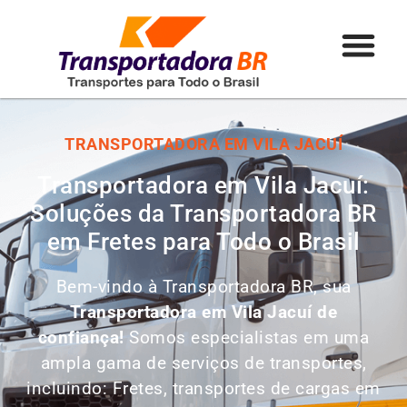
TRANSPORTADORA EM VILA JACUÍ
Transportadora em Vila Jacuí:
Soluções da Transportadora BR
em Fretes para Todo o Brasil
Bem-vindo à Transportadora BR, sua
Transportadora em Vila Jacuí de
confiança!
Somos especialistas em uma
ampla gama de serviços de transportes,
incluindo: Fretes, transportes de cargas em