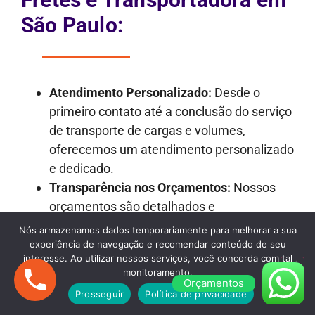
São Paulo:
Atendimento Personalizado:
Desde o
primeiro contato até a conclusão do serviço
de transporte de cargas e volumes,
oferecemos um atendimento personalizado
e dedicado.
Transparência nos Orçamentos:
Nossos
orçamentos são detalhados e
transparentes, garantindo que não haja
Nós armazenamos dados temporariamente para melhorar a sua
surpresas desagradáveis ao longo do
experiência de navegação e recomendar conteúdo de seu
interesse. Ao utilizar nossos serviços, você concorda com tal
processo.
monitoramento.
Frota Versátil:
Dispomos de uma frota
Orçamentos
Prosseguir
Política de privacidade
variada de veículos, incluindo caminhões de