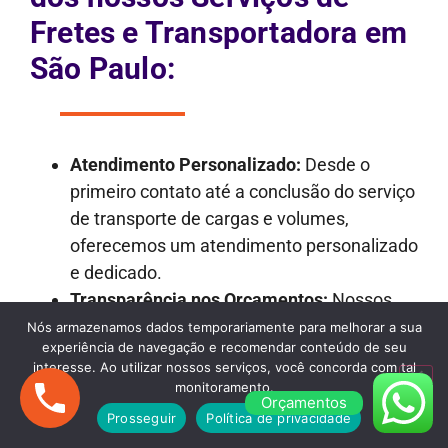
Fretes e Transportadora em
São Paulo:
Atendimento Personalizado:
Desde o
primeiro contato até a conclusão do serviço
de transporte de cargas e volumes,
oferecemos um atendimento personalizado
e dedicado.
Transparência nos Orçamentos:
Nossos
orçamentos são detalhados e
Nós armazenamos dados temporariamente para melhorar a sua
experiência de navegação e recomendar conteúdo de seu
transparentes, garantindo que não haja
interesse. Ao utilizar nossos serviços, você concorda com tal
surpresas desagradáveis ao longo do
monitoramento.
Orçamentos
processo.
Prosseguir
Política de privacidade
Frota Versátil:
Dispomos de uma frota