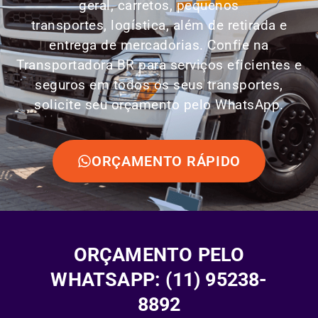
geral, carretos, pequenos
transportes,
logística
, além de retirada e
entrega de mercadorias. Confie na
Transportadora BR para serviços eficientes e
seguros em todos os seus transportes,
solicite seu orçamento pelo WhatsApp.
ORÇAMENTO RÁPIDO
ORÇAMENTO PELO
WHATSAPP: (11) 95238-
8892