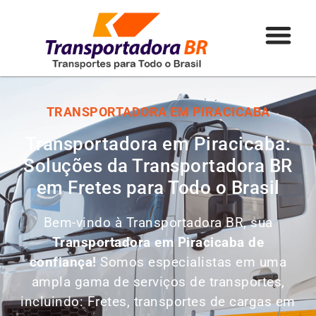
TRANSPORTADORA EM PIRACICABA
Transportadora em Piracicaba:
Soluções da Transportadora BR
em Fretes para Todo o Brasil
Bem-vindo à Transportadora BR, sua
Transportadora em Piracicaba de
confiança!
Somos especialistas em uma
ampla gama de serviços de transportes,
incluindo: Fretes, transportes de cargas em