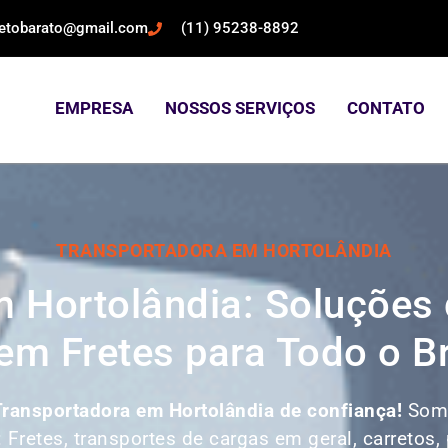
retobarato@gmail.com
(11) 95238-8892
EMPRESA
NOSSOS SERVIÇOS
CONTATO
TRANSPORTADORA EM HORTOLÂNDIA
 Hortolândia: Soluções
em Fretes para Todo o Br
Transportadora em Hortolândia de confiança!
Som
: Fretes, transportes de cargas em geral, carretos