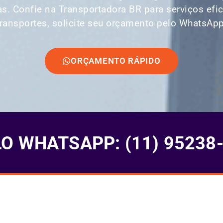
as. Confie na Transportadora BR para serviços ef
transportes, solicite seu orçamento pelo WhatsApp
ORÇAMENTO RÁPIDO
 WHATSAPP: (11) 95238