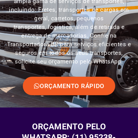
ampla gama de serviços de transportes,
incluindo: Fretes, transportes de cargas em
geral, carretos, pequenos
transportes,
logística
, além de retirada e
entrega de mercadorias. Confie na
Transportadora BR para serviços eficientes e
seguros em todos os seus transportes,
solicite seu orçamento pelo WhatsApp.
ORÇAMENTO RÁPIDO
ORÇAMENTO PELO
WHATSAPP: (11) 95238-