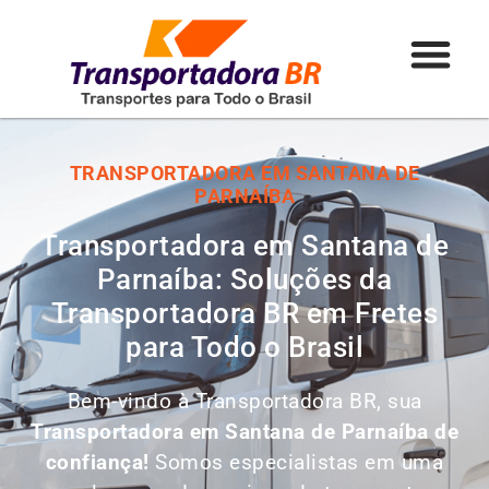
TRANSPORTADORA EM SANTANA DE
PARNAÍBA
Transportadora em Santana de
Parnaíba: Soluções da
Transportadora BR em Fretes
para Todo o Brasil
Bem-vindo à Transportadora BR, sua
Transportadora em Santana de Parnaíba de
confiança!
Somos especialistas em uma