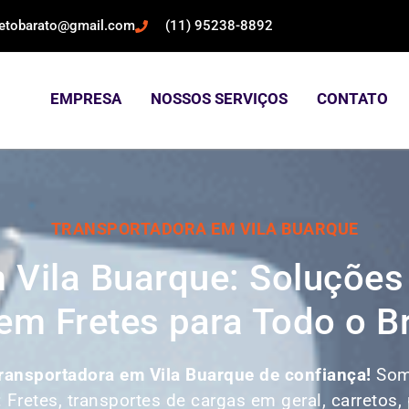
retobarato@gmail.com
(11) 95238-8892
EMPRESA
NOSSOS SERVIÇOS
CONTATO
TRANSPORTADORA EM VILA BUARQUE
 Vila Buarque: Soluções
em Fretes para Todo o Br
ransportadora em Vila Buarque de confiança!
Som
: Fretes, transportes de cargas em geral, carretos