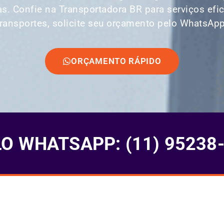
as. Confie na Transportadora BR para serviços ef
transportes, solicite seu orçamento pelo WhatsApp
ORÇAMENTO RÁPIDO
 WHATSAPP: (11) 95238