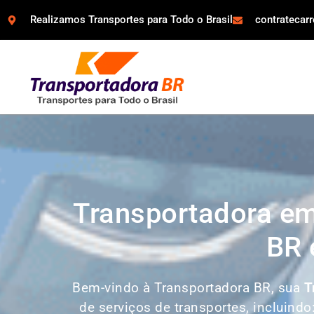
Realizamos Transportes para Todo o Brasil
contratecar
Transportadora em
BR 
Bem-vindo à Transportadora BR, sua
T
de serviços de transportes, incluindo