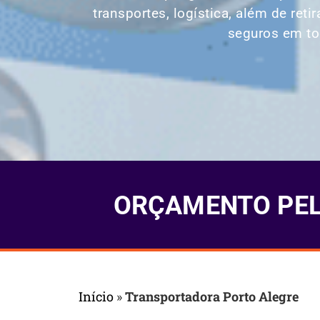
transportes,
logística
, além de reti
seguros em to
ORÇAMENTO PELO
Início
»
Transportadora Porto Alegre