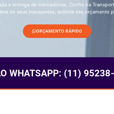
rada e entrega de mercadorias. Confie na Transpor
dos os seus transportes, solicite seu orçamento 
ORÇAMENTO RÁPIDO
 WHATSAPP: (11) 95238