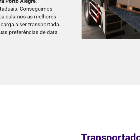
ra Porto Alegre
,
estaduais. Conseguimos
 calculamos as melhores
carga a ser transportada.
as preferências de data
Transportado