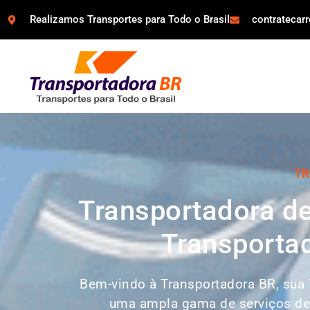
Realizamos Transportes para Todo o Brasil
contratecar
TR
Transportadora de
Transportad
Bem-vindo à Transportadora BR, sua
uma ampla gama de serviços de t