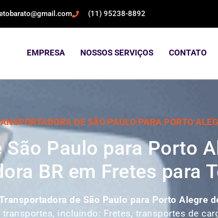
retobarato@gmail.com
(11) 95238-8892
EMPRESA
NOSSOS SERVIÇOS
CONTATO
ANSPORTADORA DE SÃO PAULO PARA PORTO ALE
 São Paulo para Porto A
ora BR em Fretes para T
Transportadora de São Paulo para Porto Alegre d
ransportes, incluindo: Fretes, transportes de car