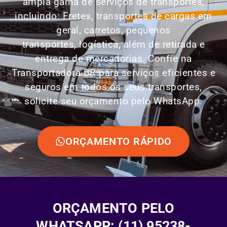
ampla gama de serviços de transportes,
incluindo: Fretes, transportes de cargas em
geral, carretos, pequenos
transportes,
logística
, além de retirada e
entrega de mercadorias. Confie na
Transportadora BR para serviços eficientes e
seguros em todos os seus transportes,
solicite seu orçamento pelo WhatsApp.
ORÇAMENTO RÁPIDO
ORÇAMENTO PELO
WHATSAPP: (11) 95238-