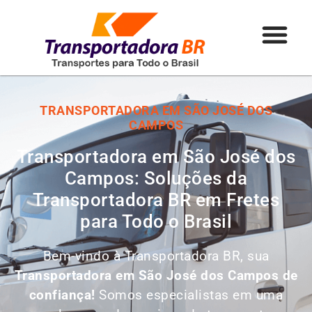
TRANSPORTADORA EM SÃO JOSÉ DOS
CAMPOS
Transportadora em São José dos
Campos: Soluções da
Transportadora BR em Fretes
para Todo o Brasil
Bem-vindo à Transportadora BR, sua
Transportadora em São José dos Campos de
confiança!
Somos especialistas em uma