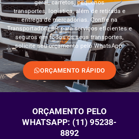
geral, carretos, pequenos
transportes,
logística
, além de retirada e
entrega de mercadorias. Confie na
Transportadora BR para serviços eficientes e
seguros em todos os seus transportes,
solicite seu orçamento pelo WhatsApp.
ORÇAMENTO RÁPIDO
ORÇAMENTO PELO
WHATSAPP: (11) 95238-
8892