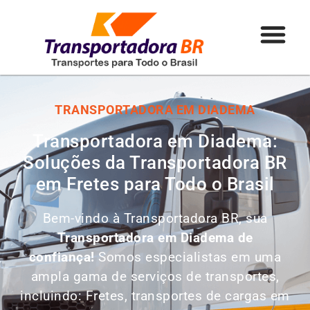
TRANSPORTADORA EM DIADEMA
Transportadora em Diadema:
Soluções da Transportadora BR
em Fretes para Todo o Brasil
Bem-vindo à Transportadora BR, sua
Transportadora em Diadema de
confiança!
Somos especialistas em uma
ampla gama de serviços de transportes,
incluindo: Fretes, transportes de cargas em