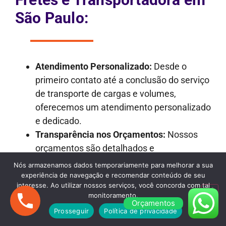
São Paulo:
Atendimento Personalizado:
Desde o
primeiro contato até a conclusão do serviço
de transporte de cargas e volumes,
oferecemos um atendimento personalizado
e dedicado.
Transparência nos Orçamentos:
Nossos
orçamentos são detalhados e
transparentes, garantindo que não haja
Nós armazenamos dados temporariamente para melhorar a sua
surpresas desagradáveis ao longo do
experiência de navegação e recomendar conteúdo de seu
interesse. Ao utilizar nossos serviços, você concorda com tal
processo.
monitoramento.
Frota Versátil:
Dispomos de uma frota
Orçamentos
Prosseguir
Política de privacidade
variada de veículos, incluindo caminhões de