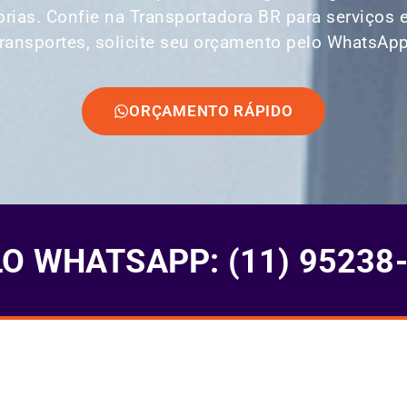
orias. Confie na Transportadora BR para serviços 
transportes, solicite seu orçamento pelo WhatsApp
ORÇAMENTO RÁPIDO
 WHATSAPP: (11) 95238