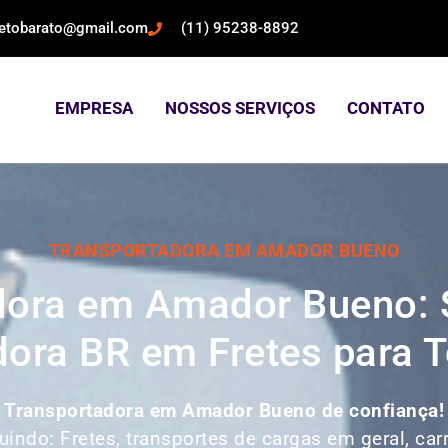
retobarato@gmail.com
(11) 95238-8892
EMPRESA
NOSSOS SERVIÇOS
CONTATO
TRANSPORTADORA EM AMADOR BUENO
dora em Amador Bueno: 
ora BR em Fretes para T
a
Transportadora em Amador Bueno de confiança
uindo: Fretes, transportes de cargas em geral, ca