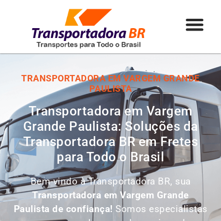
TRANSPORTADORA EM VARGEM GRANDE
PAULISTA
Transportadora em Vargem
Grande Paulista: Soluções da
Transportadora BR em Fretes
para Todo o Brasil
Bem-vindo à Transportadora BR, sua
Transportadora em Vargem Grande
Paulista de confiança!
Somos especialistas