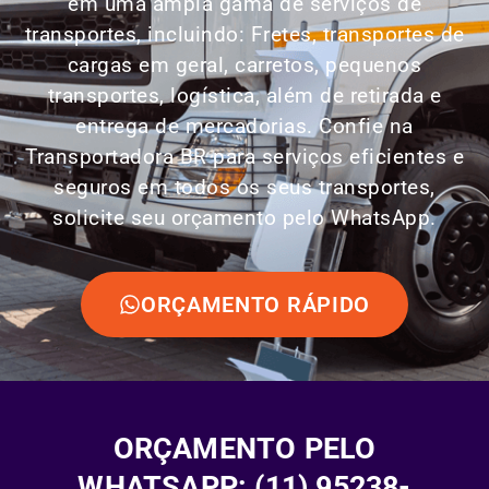
em uma ampla gama de serviços de
transportes, incluindo: Fretes, transportes de
cargas em geral, carretos, pequenos
transportes,
logística
, além de retirada e
entrega de mercadorias. Confie na
Transportadora BR para serviços eficientes e
seguros em todos os seus transportes,
solicite seu orçamento pelo WhatsApp.
ORÇAMENTO RÁPIDO
ORÇAMENTO PELO
WHATSAPP: (11) 95238-