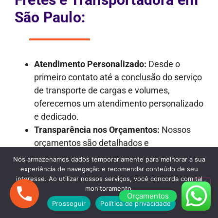
São Paulo:
Atendimento Personalizado:
Desde o
primeiro contato até a conclusão do serviço
de transporte de cargas e volumes,
oferecemos um atendimento personalizado
e dedicado.
Transparência nos Orçamentos:
Nossos
orçamentos são detalhados e
transparentes, garantindo que não haja
Nós armazenamos dados temporariamente para melhorar a sua
surpresas desagradáveis ao longo do
experiência de navegação e recomendar conteúdo de seu
interesse. Ao utilizar nossos serviços, você concorda com tal
processo.
monitoramento.
Frota Versátil:
Dispomos de uma frota
Orçamentos
Prosseguir
Política de privacidade
variada de veículos, incluindo caminhões de