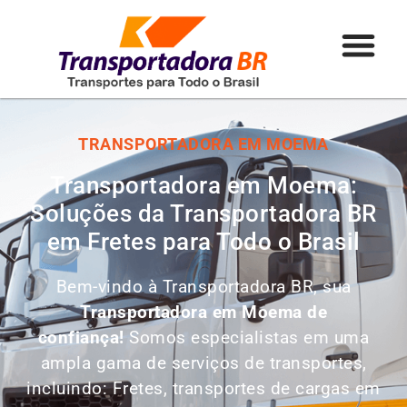
TRANSPORTADORA EM MOEMA
Transportadora em Moema:
Soluções da Transportadora BR
em Fretes para Todo o Brasil
Bem-vindo à Transportadora BR, sua
Transportadora em Moema de
confiança!
Somos especialistas em uma
ampla gama de serviços de transportes,
incluindo: Fretes, transportes de cargas em