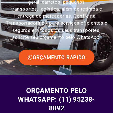
geral, carretos, pequenos
transportes,
logística
, além de retirada e
entrega de mercadorias. Confie na
Transportadora BR para serviços eficientes e
seguros em todos os seus transportes,
solicite seu orçamento pelo WhatsApp.
ORÇAMENTO RÁPIDO
ORÇAMENTO PELO
WHATSAPP: (11) 95238-
8892