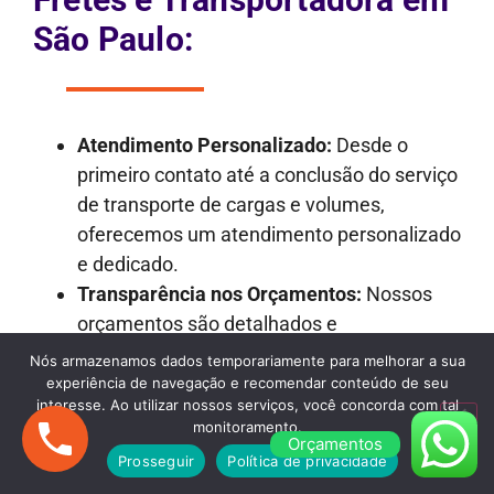
São Paulo:
Atendimento Personalizado:
Desde o
primeiro contato até a conclusão do serviço
de transporte de cargas e volumes,
oferecemos um atendimento personalizado
e dedicado.
Transparência nos Orçamentos:
Nossos
orçamentos são detalhados e
transparentes, garantindo que não haja
Nós armazenamos dados temporariamente para melhorar a sua
surpresas desagradáveis ao longo do
experiência de navegação e recomendar conteúdo de seu
interesse. Ao utilizar nossos serviços, você concorda com tal
processo.
monitoramento.
Frota Versátil:
Dispomos de uma frota
Orçamentos
Prosseguir
Política de privacidade
variada de veículos, incluindo caminhões de