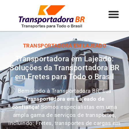
TRANSPORTADORA EM LAJEADO
Transportadora em Lajeado:
Soluções da Transportadora BR
em Fretes para Todo o Brasil
Bem-vindo à Transportadora BR, sua
Transportadora em Lajeado de
confiança!
Somos especialistas em uma
ampla gama de serviços de transportes,
incluindo: Fretes, transportes de cargas em