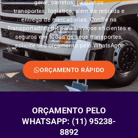
geral, carretos, pequenos
transportes,
logística
, além de retirada e
entrega de mercadorias. Confie na
Transportadora BR para serviços eficientes e
seguros em todos os seus transportes,
solicite seu orçamento pelo WhatsApp.
ORÇAMENTO RÁPIDO
ORÇAMENTO PELO
WHATSAPP: (11) 95238-
8892