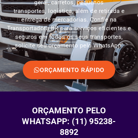
geral, carretos, pequenos
transportes,
logística
, além de retirada e
entrega de mercadorias. Confie na
Transportadora BR para serviços eficientes e
seguros em todos os seus transportes,
solicite seu orçamento pelo WhatsApp.
ORÇAMENTO RÁPIDO
ORÇAMENTO PELO
WHATSAPP: (11) 95238-
8892