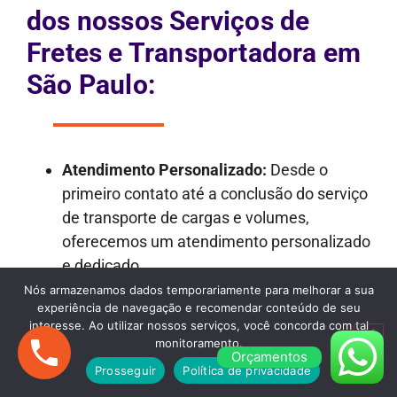
dos nossos Serviços de
Fretes e Transportadora em
São Paulo:
Atendimento Personalizado:
Desde o
primeiro contato até a conclusão do serviço
de transporte de cargas e volumes,
oferecemos um atendimento personalizado
e dedicado.
Transparência nos Orçamentos:
Nossos
Nós armazenamos dados temporariamente para melhorar a sua
experiência de navegação e recomendar conteúdo de seu
orçamentos são detalhados e
interesse. Ao utilizar nossos serviços, você concorda com tal
transparentes, garantindo que não haja
monitoramento.
Orçamentos
surpresas desagradáveis ao longo do
Prosseguir
Política de privacidade
processo.