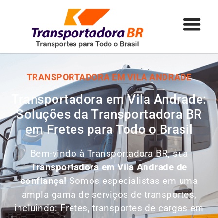
TRANSPORTADORA EM VILA ANDRADE
Transportadora em Vila Andrade:
Soluções da Transportadora BR
em Fretes para Todo o Brasil
Bem-vindo à Transportadora BR, sua
Transportadora em Vila Andrade de
confiança!
Somos especialistas em uma
ampla gama de serviços de transportes,
incluindo: Fretes, transportes de cargas em