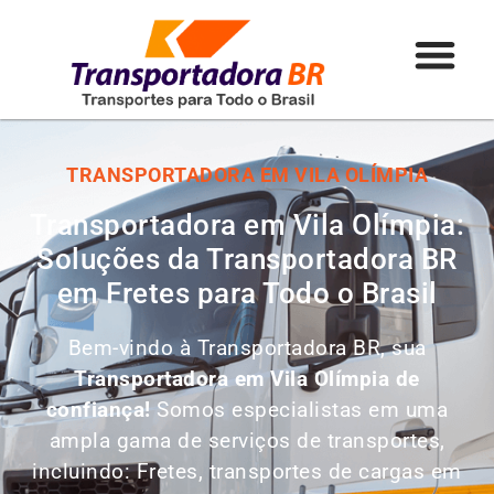
TRANSPORTADORA EM VILA OLÍMPIA
Transportadora em Vila Olímpia:
Soluções da Transportadora BR
em Fretes para Todo o Brasil
Bem-vindo à Transportadora BR, sua
Transportadora em Vila Olímpia de
confiança!
Somos especialistas em uma
ampla gama de serviços de transportes,
incluindo: Fretes, transportes de cargas em