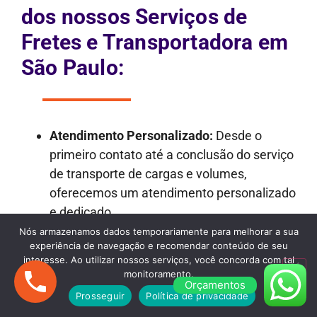
dos nossos Serviços de
Fretes e Transportadora em
São Paulo:
Atendimento Personalizado:
Desde o
primeiro contato até a conclusão do serviço
de transporte de cargas e volumes,
oferecemos um atendimento personalizado
e dedicado.
Transparência nos Orçamentos:
Nossos
Nós armazenamos dados temporariamente para melhorar a sua
experiência de navegação e recomendar conteúdo de seu
orçamentos são detalhados e
interesse. Ao utilizar nossos serviços, você concorda com tal
transparentes, garantindo que não haja
monitoramento.
Orçamentos
surpresas desagradáveis ao longo do
Prosseguir
Política de privacidade
processo.