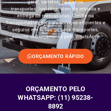
geral, carretos, pequenos
transportes,
logística
, além de retirada e
entrega de mercadorias. Confie na
Transportadora BR para serviços eficientes e
seguros em todos os seus transportes,
solicite seu orçamento pelo WhatsApp.
ORÇAMENTO RÁPIDO
ORÇAMENTO PELO
WHATSAPP: (11) 95238-
8892